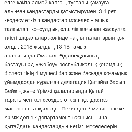
елге қайта алмай қалған, тустары қамауға
алынған қандастарды қатыстырумен 3,4 рет
кездесу өткізіп қандастар мәселесін ашық
талқылап, консулдық, елшілік жағынан жасаулға
тиісті шаралалар жөнінде нақты талаптарын қоя
алды. 2018 жылдың
13-18 тамыз
аралығында
Омарәлі Әділбекұлының
бастауынад
«Жебеу» республикалық қоғамдық
бірлестігінің 4 мүшесі бар және басқада қоғамдық
ұйымдардан құралған делегация Қытайға барып,
Бейжің және Үрімжі қалаларында Қытай
тарапымен келіссөздер өткізіп, қандастар
мәселесін талқылады. Пекиндегі 3 министрлікке,
Үрімжідегі 12 департамент басшысынына
Қытайдағы қандастардың негізгі мәселелерін