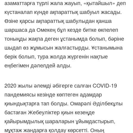
азаматтарға түрлі жала жауып, «қытайшыл» деп
күстаналап күнде ақпараттық шабуыл жасады.
Өзіне қарсы ақпараттық шабулыдан қанша
шаршаса да Омекең бұл кезде битке өкпелеп
тоныңды жақпа деген ұстанымда болып, бәріне
шыдап өз жұмысын жалғастырды. Ұстанымына
берік болып, тура жолда жүргенін нақтые
еңбегімен дәлелдей алды.
2020 жылы әлемді әбігерге салған COVID-19
пандемиясы кезінде көптеген адамдар
қиындықтарға тап болды. Омарәлі Әділбекұлы
бастаған Жебеуліктер қиын кезеңде
қайырымдылық шараларын ұйымдастырып,
мұқтаж жандарға қолдау көрсетті. Оның