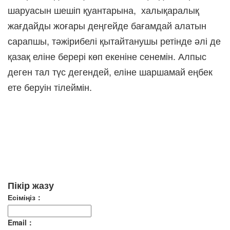
шаруасын шешіп қуантарына, халықаралық
жағдайды жоғары деңгейде бағамдай алатын
сарапшы, тәжірибелі қытайтанушы ретінде әлі де
қазақ еліне берері көп екеніне сенемін. Алпыс
деген тал түс дегендей, еліне шаршамай еңбек
ете беруін тілеймін.
Пікір жазу
Есіміңіз：
Email：