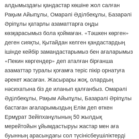
алдымыздағы қандастар көшіне жол салған
Рақым Айыпұлы, Омарәлі Әділбекұлы, Базарәлі
Әріпұлы қатарлы азаматтарға оңды
көзқарасымыз бола қоймаған. «Тәшкен көрген»
деген сияқты, Қытайдан келген қандастардың
ішінде кейбір замандастарымыз бен ағаларымыз
«Пекин көргендер» деп аталған бірғанша
азаматтар туралы қоғамға теріс пікір орнатуға
әрекет жасаған. Жасырары жоқ, олардың
нәсихатына біз де иланып қалғанбыз. Омарәлі
Әділбекұлы, Рақым Айыпұлы, Базарәлі Әріпұлы
бастаған ағаларымыздың Елім деп өткен
Ермұрат Зейіпханұлының 50 жылдық
мерейтойын ұйымдастыруы жастар мен аға
буынның арасындағы сол түсінісбеушіліктерді