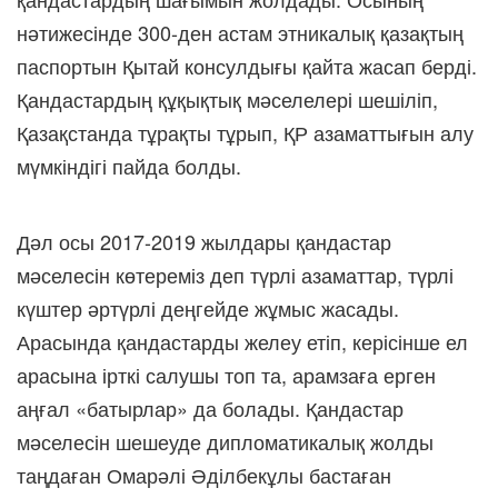
нәтижесінде 300-ден астам этникалық қазақтың
паспортын Қытай консулдығы қайта жасап берді.
Қандастардың құқықтық мәселелері шешіліп,
Қазақстанда тұрақты тұрып, ҚР азаматтығын алу
мүмкіндігі пайда болды.
Дәл осы 2017-2019 жылдары қандастар
мәселесін көтереміз деп түрлі азаматтар, түрлі
күштер әртүрлі деңгейде жұмыс жасады.
Арасында қандастарды желеу етіп, керісінше ел
арасына ірткі салушы топ та, арамзаға ерген
аңғал «батырлар» да болады. Қандастар
мәселесін шешеуде дипломатикалық жолды
таңдаған Омарәлі Әділбекұлы бастаған