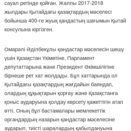
сауал ретінде қойған. Жалпы 2017-2018
жылдары Қытайдағы қазақтардың мәселесі
бойынша 400-ге жуық қандастың шағымын Қытай
консулына кіргізген.
Омарәлі Әділбекұлы қандастар мәселесін шешу
үшін Қазақстан Үкіметіне, Парламент
депутаттарына және Президент Әкімшілігіне
бірнеше рет хат жолдады. Бұл хаттарында ол
Қытайдағы қазақтардың жағдайын баяндап,
олардың құқықтарын қорғау және Қазақстанға
қоныс аударуына қолдау көрсету қажеттігін атап
өтті. Оның бұл бастамалары мемлекеттік
органдардың назарын қандастар мәселесіне
аударып, тиісті шаралардың қабылдануына