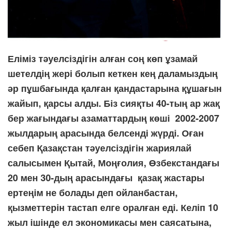
Еліміз тәуелсіздігін алған соң көп ұзамай
шетелдің жері болып кеткен кең даламыздың
әр пұшбағында қалған қандастарына құшағын
жайып, қарсы алды. Біз сияқты 40-тың ар жақ
бер жағындағы азаматтардың көші 2002-2007
жылдарың арасында белсенді жүрді. Оған
себеп Қазақстан тәуелсіздігін жариялай
салысымен Қытай, Моңғолия, Өзбекстандағы
20 мен 30-дың арасындағы қазақ жастары
ертеңім не болады деп ойланбастан,
қызметтерін тастап елге оралған еді. Келіп 10
жыл ішінде ел экономикасы мен саясатына,