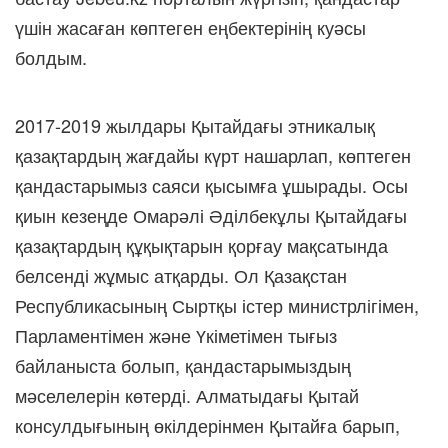
үшін жасаған көптеген еңбектерінің куәсы
болдым.
2017-2019 жылдары Қытайдағы этникалық
қазақтардың жағдайы күрт нашарлап, көптеген
қандастарымыз саяси қысымға ұшырады. Осы
қиын кезеңде Омарәлі Әділбекұлы Қытайдағы
қазақтардың құқықтарын қорғау мақсатында
белсенді жұмыс атқарды. Ол Қазақстан
Республикасының Сыртқы істер министрлігімен,
Парламентімен және Үкіметімен тығыз
байланыста болып, қандастарымыздың
мәселелерін көтерді. Алматыдағы Қытай
консулдығының өкілдерінмен Қытайға барып,