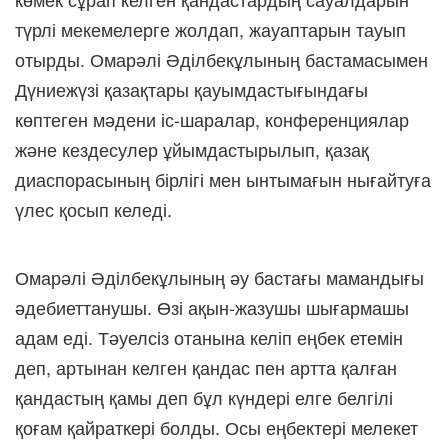
түрлі мекемелерге жолдап, жауаптарын тауып
отырды. Омарәлі Әділбекұлының бастамасымен
Дүниежүзі қазақтары қауымдастығындағы
көптеген мәдени іс-шаралар, конференциялар
және кездесулер ұйымдастырылып, қазақ
диаспорасының бірлігі мен ынтымағын нығайтуға
үлес қосып келеді.
Омарәлі Әділбекұлының әу бастағы мамандығы
әдебиеттанушы. Өзі ақын-жазушы шығармашы
адам еді. Тәуелсіз отанына келіп еңбек етемін
деп, артынан келген қандас пен артта қалған
қандастың қамы деп бұл күндері елге белгілі
қоғам қайраткері болды. Осы еңбектері мелекет