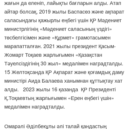
жағын да еленіп, лайықты бағларын алды. Атап
айтар болсақ, 2019 жылы Баспасөз және ақпарат
саласындағы қажырлы еңбегі үшін ҚР Мәдениет
министрлігінің «Мәдениет саласының үздігі»
төсбелгісімен және «Құрмет» грамотасымен
марапатталған. 2021 жылы президент Қасым-
Жомарт Тоқаев жарлығымен «Қазақстан
Тәуелсіздігінің 30 жыл» медалімен наградталды.
15 Желтоқсанда ҚР Ақпарат және қоғамдық даму
министірі Аида Балаева ханымнан құттықтау хат
алды. 2023 жылы 16 қазанда ҚР Президенті
Қ.Тоқаевтың жарлығымен «Ерен еңбегі үшін»
медалімен наградталды.
Омарәлі Әділбекұлы әлі талай қандастың