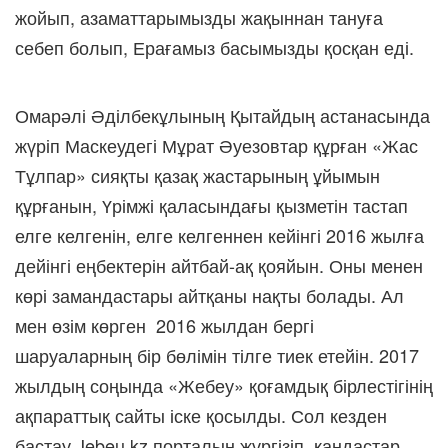
жойып, азаматтарымызды жақыннан тануға
себеп болып, Ерағамыз басымызды қосқан еді.
Омарәлі Әділбекұлының Қытайдың астанасында
жүріп Маскеудегі Мұрат Әуезовтар құрған «Жас
Тұлпар» сияқты қазақ жастарының ұйымын
құрғанын, Үрімжі қаласындағы қызметін тастап
елге келгенін, елге келгеннен кейінгі 2016 жылға
дейінгі еңбектерін айтбай-ақ қояйын. Оны менен
көрі замандастары айтқаны нақты болады. Ал
мен өзім көрген 2016 жылдан бергі
шаруаларның бір бөлімін тілге тиек етейін. 2017
жылдың соңында «Жебеу» қоғамдық бірлестігінің
ақпараттық сайты іске қосылды. Сол кезден
бастау Jebeu.kz порталын жүргізіп, қандастар