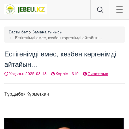
Togg
navig
Басты бет
>
Замана тынысы
Естігенімді емес, көзбен көргенімді айтайын...
Естігенімді емес, көзбен көргенімді
айтайын...
Уақыты: 2025-03-18
Көрлімі: 619
Сипаттама
Тұрдыбек Құрметхан