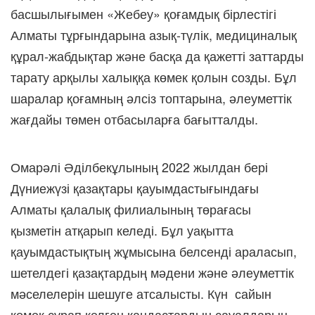
басшылығымен «Жебеу» қоғамдық бірлестігі
Алматы тұрғындарына азық-түлік, медициналық
құрал-жабдықтар және басқа да қажетті заттарды
тарату арқылы халыққа көмек қолын созды. Бұл
шаралар қоғамның әлсіз топтарына, әлеуметтік
жағдайы төмен отбасыларға бағытталды.
Омарәлі Әділбекұлының 2022 жылдан бері
Дүниежүзі қазақтары қауымдастығындағы
Алматы қалалық филиалының төрағасы
қызметін атқарып келеді. Бұл уақытта
қауымдастықтың жұмысына белсенді араласып,
шетелдегі қазақтардың мәдени және әлеуметтік
мәселелерін шешуге атсалысты. Күн сайын
көмек сұрап келген қандастардың сауалдарын