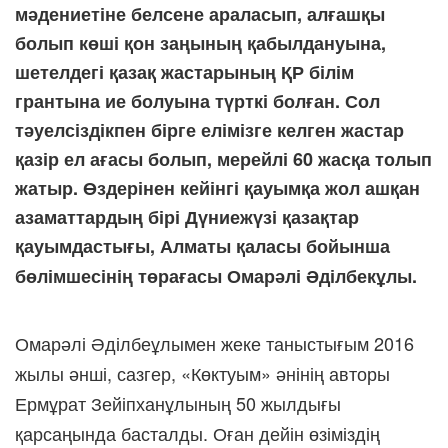
мәдениетіне белсене араласып, алғашқы
болып көші қон заңының қабылдануына,
шетелдегі қазақ жастарының ҚР білім
грантына ие болуына түрткі болған. Сол
тәуелсіздікпен бірге елімізге келген жастар
қазір ел ағасы болып, мерейлі 60 жасқа толып
жатыр. Өздерінен кейінгі қауымқа жол ашқан
азаматтардың бірі Дүниежүзі қазақтар
қауымдастығы, Алматы қаласы бойынша
бөлімшесінің төрағасы Омарәлі Әділбекұлы.
Омарәлі Әділбеұлымен жеке таныстығым 2016
жылы әнші, сазгер, «Көктуым» әнінің авторы
Ермұрат Зейіпханұлының 50 жылдығы
қарсаңында басталды. Оған дейін өзіміздің