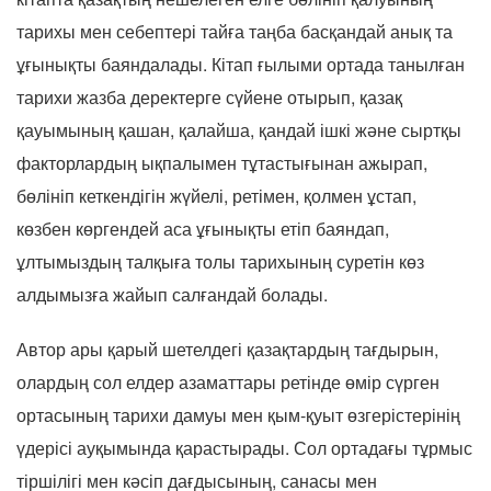
тарихы мен себептері тайға таңба басқандай анық та
ұғынықты баяндалады. Кітап ғылыми ортада танылған
тарихи жазба деректерге сүйене отырып, қазақ
қауымының қашан, қалайша, қандай ішкі және сыртқы
факторлардың ықпалымен тұтастығынан ажырап,
бөлініп кеткендігін жүйелі, ретімен, қолмен ұстап,
көзбен көргендей аса ұғынықты етіп баяндап,
ұлтымыздың талқыға толы тарихының суретін көз
алдымызға жайып салғандай болады.
Автор ары қарый шетелдегі қазақтардың тағдырын,
олардың сол елдер азаматтары ретінде өмір сүрген
ортасының тарихи дамуы мен қым-қуыт өзгерістерінің
үдерісі ауқымында қарастырады. Сол ортадағы тұрмыс
тіршілігі мен кәсіп дағдысының, санасы мен