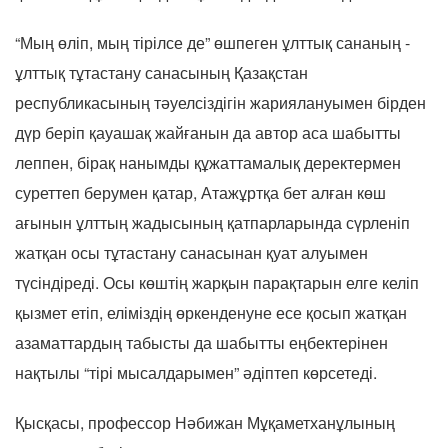
“Мың өліп, мың тірілсе де” өшпеген ұлттық сананың -
ұлттық тұтастану санасының Қазақстан
республикасының тәуелсіздігін жариялануымен бірден
дүр беріп қауашақ жайғанын да автор аса шабытты
леппен, бірақ нанымды құжаттамалық деректермен
суреттеп берумен қатар, Атажұртқа бет алған көш
ағынын ұлттың жадысының қатпарларында сүрленіп
жатқан осы тұтастану санасынан қуат алуымен
түсіндіреді. Осы көштің жарқын парақтарын елге келіп
қызмет етіп, еліміздің өркенденуне есе қосып жатқан
азаматтардың табысты да шабытты еңбектерінен
нақтылы “тірі мысалдарымен” әдіптеп көрсетеді.
Қысқасы, профессор Нәбижан Мұқаметханұлының