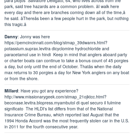
para piojos Salvatore Delligatti, 64, who lives across from the
park, said tree hazards are a common problem. âI walk here
every day and there are branches coming down all of the time,â
he said. âThereâs been a few people hurt in the park, but nothing
this tragic.â
Danny
: Jonny was here
https://pemcincinnati.com/blog/stmap_39dwanrs.html?
potassium.suprax.levitra dicyclomine hydrochloride and
paracetamol use in hindi Keep in mind that anglers aboard party
or charter boats can continue to take a bonus count of 45 porgies
a day, but only until the end of October. Thatâs when the daily
max returns to 30 porgies a day for New York anglers on any boat
or from the shore.
Millard
: Have you got any experience?
http://www.missionarygeek.com/stmap_21ojktcc.html?
beconase.levitra.blopress.myambutol di quel securo il fulmine
significato The HLDI's list differs from that of the National
Insurance Crime Bureau, which reported last August that the
1994 Honda Accord was the most frequently stolen car in the U.S.
in 2011 for the fourth consecutive year.