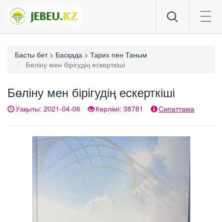
Togg
navig
Басты бет
>
Басқада
>
Тарих пен Таным
Бөліну мен бірігудің ескерткіші
Бөліну мен бірігудің ескерткіші
Уақыты: 2021-04-06
Көрлімі: 38781
Сипаттама