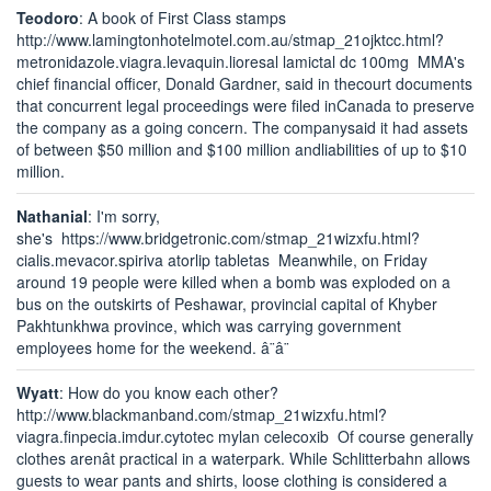
Teodoro
: A book of First Class stamps
http://www.lamingtonhotelmotel.com.au/stmap_21ojktcc.html?
metronidazole.viagra.levaquin.lioresal lamictal dc 100mg MMA's
chief financial officer, Donald Gardner, said in thecourt documents
that concurrent legal proceedings were filed inCanada to preserve
the company as a going concern. The companysaid it had assets
of between $50 million and $100 million andliabilities of up to $10
million.
Nathanial
: I'm sorry,
she's https://www.bridgetronic.com/stmap_21wizxfu.html?
cialis.mevacor.spiriva atorlip tabletas Meanwhile, on Friday
around 19 people were killed when a bomb was exploded on a
bus on the outskirts of Peshawar, provincial capital of Khyber
Pakhtunkhwa province, which was carrying government
employees home for the weekend. â¨â¨
Wyatt
: How do you know each other?
http://www.blackmanband.com/stmap_21wizxfu.html?
viagra.finpecia.imdur.cytotec mylan celecoxib Of course generally
clothes arenât practical in a waterpark. While Schlitterbahn allows
guests to wear pants and shirts, loose clothing is considered a