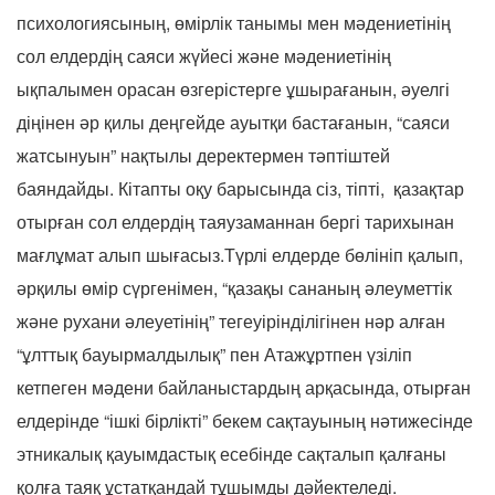
психологиясының, өмірлік танымы мен мәдениетінің
сол елдердің саяси жүйесі және мәдениетінің
ықпалымен орасан өзгерістерге ұшырағанын, әуелгі
діңінен әр қилы деңгейде ауытқи бастағанын, “саяси
жатсынуын” нақтылы деректермен тәптіштей
баяндайды. Кітапты оқу барысында сіз, тіпті, қазақтар
отырған сол елдердің таяузаманнан бергі тарихынан
мағлұмат алып шығасыз.Түрлі елдерде бөлініп қалып,
әрқилы өмір сүргенімен, “қазақы сананың әлеуметтік
және рухани әлеуетінің” тегеуірінділігінен нәр алған
“ұлттық бауырмалдылық” пен Атажұртпен үзіліп
кетпеген мәдени байланыстардың арқасында, отырған
елдерінде “ішкі бірлікті” бекем сақтауының нәтижесінде
этникалық қауымдастық есебінде сақталып қалғаны
қолға таяқ ұстатқандай тұшымды дәйектеледі.