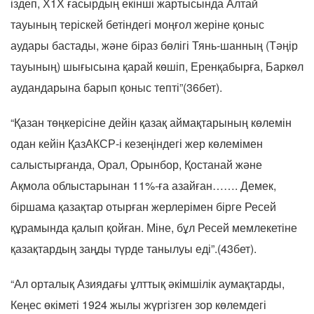
іздеп, Х1Х ғасырдың екінші жартысында Алтай
тауының теріскей бетіндегі моңғол жеріне қоныс
аудары бастады, және біраз бөлігі Тянь-шанның (Тәңір
тауының) шығысына қарай көшіп, Еренқабырға, Баркөл
аудандарына барып қоныс тепті”(36бет).
“Қазан төңкерісіне дейін қазақ аймақтарының көлемін
одан кейін ҚазАКСР-і кезеңіндегі жер көлемімен
салыстырғанда, Орал, Орынбор, Қостанай және
Ақмола облыстарынан 11%-ға азайған……. Демек,
біршама қазақтар отырған жерлерімен бірге Ресей
құрамында қалып қойған. Міне, бұл Ресей мемлекетіне
қазақтардың заңды түрде танылуы еді”.(43бет).
“Ал орталық Азиядағы ұлттық әкімшілік аумақтарды,
Кеңес өкіметі 1924 жылы жүргізген зор көлемдегі