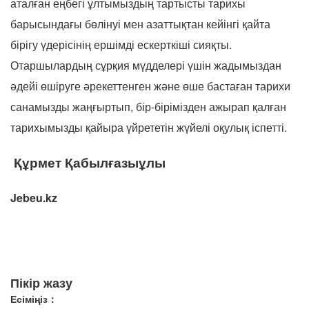
аталған еңбегі ұлтымыздың тартысты тарихы
барысындағы бөлінуі мен азаттықтан кейінгі қайта
бірігу үдерісінің ершімді ескерткіші сияқты.
Отаршылардың сұрқия мүдделері үшін жадымыздан
әдейі өшіруге әрекеттенген және өше бастаған тарихи
санамызды жаңғыртып, бір-бірімізден ажырап қалған
тарихымызды қайыра үйрететін жүйелі оқулық іспетті.
Құрмет Қабылғазыұлы
Jebeu.kz
Пікір жазу
Есіміңіз：