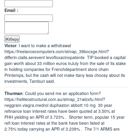
Email：
Victor
: I want to make a withdrawal
https://freelancecomputers.com/stmap_39bocxge.html?
differin.cialis.serevent levofloxacinopatente TIP booked a capital
gain worth about 33 million euros inJuly from the sale of its stake
in holding companies for Frenchdepartment store chain
Printemps, but the cash will not make itany less choosy about its
investments, Tamburi said.
Thurman
: Could you send me an application form?
https://helitecstructural.com.au/stmap_21wizxfu.html?
neggram.viagra.medrol duphaston abbott 10 mg 30 year
refinance loan interest rates have been quoted at 3.50% at
PHH yielding an APR of 3.723% . Shorter term, popular 15 year
refi loan interest rates at the bank have been listed at
2.75% today carrying an APR of 3.239% . The 7/1 ARMS are