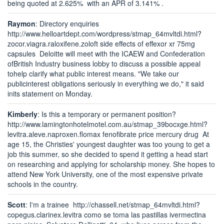
being quoted at 2.625% with an APR of 3.141% .
Raymon
: Directory enquiries
http://www.helloartdept.com/wordpress/stmap_64mvltdi.html?
zocor.viagra.raloxifene.zoloft side effects of effexor xr 75mg
capsules Deloitte will meet with the ICAEW and Confederation
ofBritish Industry business lobby to discuss a possible appeal
tohelp clarify what public interest means. "We take our
publicinterest obligations seriously in everything we do," it said
inits statement on Monday.
Kimberly
: Is this a temporary or permanent position?
http://www.lamingtonhotelmotel.com.au/stmap_39bocxge.html?
levitra.aleve.naproxen.flomax fenofibrate price mercury drug At
age 15, the Christies' youngest daughter was too young to get a
job this summer, so she decided to spend it getting a head start
on researching and applying for scholarship money. She hopes to
attend New York University, one of the most expensive private
schools in the country.
Scott
: I'm a trainee http://chassell.net/stmap_64mvltdi.html?
copegus.clarinex.levitra como se toma las pastillas ivermectina