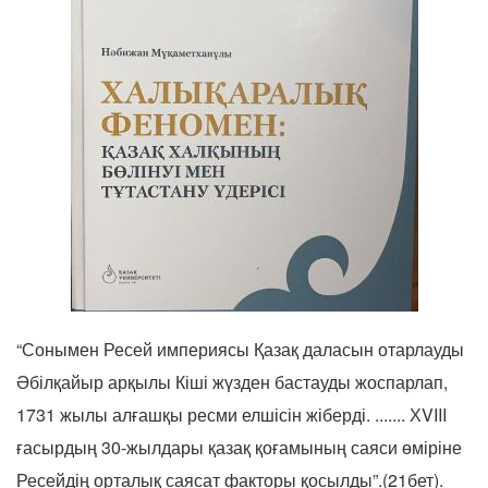
“Сонымен Ресей империясы Қазақ даласын отарлауды
Әбілқайыр арқылы Кіші жүзден бастауды жоспарлап,
1731 жылы алғашқы ресми елшісін жіберді. ....... ХVIII
ғасырдың 30-жылдары қазақ қоғамының саяси өміріне
Ресейдің орталық саясат факторы қосылды”.(21бет).