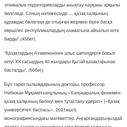
этникалық территорияларды анықтау науқаны арқылы
белгіледі. Соның нәтижесінде......қазақ халқының
құрамдас бөліктері де отырғaн жерімен бірге басқа
көршілес республикалардың азаматына айналып кете
барды”.(45бет).
“Қазақтардың Атамекенінен алыс шетелдерге босып
кетуі ХХ ғасырдың 40 жылдары Қытай қазақтарынан
басталды”. (50бет).
Бұл тарих ғылымдарының докторы, профессор
Нәбижан Мұқаметханұлының «Халықаралық фонемен:
қазақ халқының бөлінуі мен тұтастану үдерісі» («Қазақ
университеті баспасы», 2021жыл).
монографиясындағы мәліметтер. Аңғарғандарыңыздай
кітапта қазақтың нешелеген елге бөлініп қалуының