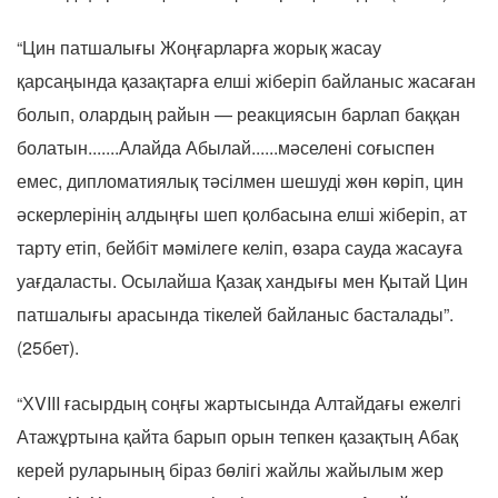
“Цин патшалығы Жоңғарларға жорық жасау
қарсаңында қазақтарға елші жіберіп байланыс жасаған
болып, олардың райын — реакциясын барлап баққан
болатын.......Алайда Абылай......мәселені соғыспен
емес, дипломатиялық тәсілмен шешуді жөн көріп, цин
әскерлерінің алдыңғы шеп қолбасына елші жіберіп, ат
тарту етіп, бейбіт мәмілеге келіп, өзара сауда жасауға
уағдаласты. Осылайша Қазақ хандығы мен Қытай Цин
патшалығы арасында тікелей байланыс басталады”.
(25бет).
“ХVIII ғасырдың соңғы жартысында Алтайдағы ежелгі
Атажұртына қайта барып орын тепкен қазақтың Абақ
керей руларының біраз бөлігі жайлы жайылым жер