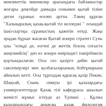
мемлекеттік мекемелер арасындағы байланыстар
жоғары деңгейде дамыды сонымен қытай тіліне
деген сұраныс еселеп артты .Тәкең құрған
"Халықаралық қазақ-қытай тіл колледжі " осындай
ішкі-сыртқы сұраныстың қажетін өтеді. Жаңа
эрадан бұрын жасаған Қытай әскери стратегі Сунь
цзы "өзіңді де, өзгені де жеттік білсең соғыста
жеңілмейсің" деп өз әскери өміріндегі тәжірібиесін
қортындылаған. Осы сөз қазірге дейін қытай
саясаткерлері мен қолбасыларының бойтұмарына
айналып кетті. Осы тұрғыдан қарасақ қазір Пекин,
Шаңхай, Сиань сияқты ірі қалалардағы
университеттерде Қазақ тілі кафедрасы ашылып
жемісті жұмыс істеуде ал Үрімші
，
Құлжа
қалаларындағы арнаулы қазақ филология