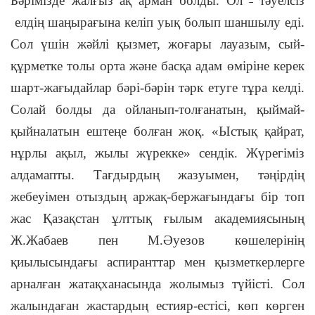
Бәрімізде жалғыз ақ арман болды. Ол ˗
тәуелсіз
елдің шаңырағына келіп уық болып шаншылу еді.
Сол үшін жәйлі қызмет, жоғары лауазым, сый-
құрметке толы орта және басқа адам өміріне керек
шарт-жағыдайлар бәрі-бәрін тәрк етуге тұра келді.
Солай болды да ойланып-толғанатын, қыймай-
қыйналатын ештеңе болған жоқ. «Ыстық қайрат,
нұрлы ақыл, жылы жүрекке» сендік. Жүрегіміз
алдамапты. Тағдырдың жазуымен, тәңірдің
жебеуімен отыздың аржақ-бержағындағы бір топ
жас Қазақстан ұлттық ғылым академиясының
Ж.Жабаев пен М.Әуезов көшелерінің
қиылысындағы аспиранттар мен қызметкерлерге
арналған жатақханасында жолымыз түйісті. Сол
жалындаған жастардың естияр-естісі, көп көрген