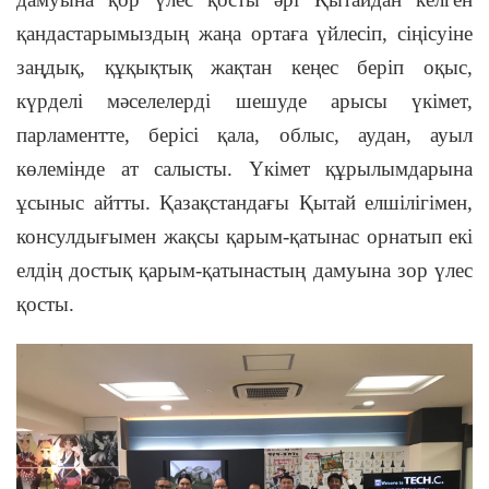
қандастарымыздың жаңа ортаға үйлесіп, сіңісуіне
заңдық, құқықтық жақтан кеңес беріп оқыс,
күрделі мәселелерді шешуде арысы үкімет,
парламентте, берісі қала, облыс, аудан, ауыл
көлемінде ат салысты. Үкімет құрылымдарына
ұсыныс айтты. Қазақстандағы Қытай елшілігімен,
консулдығымен жақсы қарым-қатынас орнатып екі
елдің достық қарым-қатынастың дамуына зор үлес
қосты.