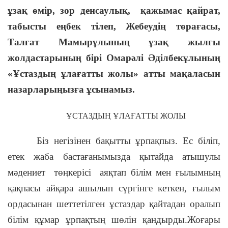
ұзақ өмір, зор денсаулық, қажымас қайрат,
табысты еңбек тілеп, Жебеудің төрағасы,
Талғат Мамырұлының ұзақ жылғы
жолдастарының бірі Омарәлі Әділбекұлының
«Ұстаздың ұлағатты жолы» атты мақаласын
назарларыңызға ұсынамыз.
ҰСТАЗДЫҢ ҰЛАҒАТТЫ ЖОЛЫ
Біз негізінен бақытты ұрпақпыз. Ес біліп,
етек жаба бастағанымызда қытайда атышулы
мәдениет төңкерісі аяқтап білім мен ғылымның
қақпасы айқара ашылып сүргінге кеткен, ғылым
ордасынан шеттетілген ұстаздар қайтадан оралып
білім құмар ұрпақтың шөлін қандырды.Жоғары