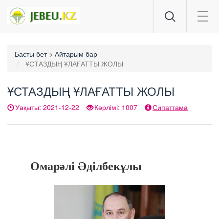
Togg
navig
Басты бет
>
Айтарым бар
ҰСТАЗДЫҢ ҰЛАҒАТТЫ ЖОЛЫ
ҰСТАЗДЫҢ ҰЛАҒАТТЫ ЖОЛЫ
Уақыты: 2021-12-22
Көрлімі: 1007
Сипаттама
Омарәлі Әділбекұлы