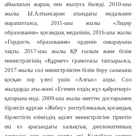
айналасын жарық пен жылуға бөледі. 2010-шы
жылы Ы.Алтынсарин атындағы медальмен
марапатталса, 2011-шы жылы «Лидер
образования» қоғамдық медалінін, 2016-шы жылы
«Гордость образования» орденін омырауына
тақты. 2017-шы жылы ҚР ғылым және білім
министрлігінің «Құрмет» грамотасы тапсырылса,
2017-жылы сол министрліктен білім беру саласына
қосқан зор үлесі үшін «Алғыс» алды. Сол
жылдарда аты-жөні «Егемен елдің жүз қайраткері»
қатарына енді. 2009-шы жылы ниеттес достарымен
бірлесіп құрған «Жебеу» республикалық қоғамдық
бірлестігін еліміздің әділет министрлігіне тіркетіп
екі ел арасындағы халықтық дипломатияның
дамуына қор үлес қосты әрі Қытайдан келген