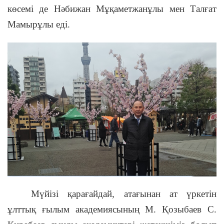
көсемі де Нәбижан Мұқаметжанұлы мен Талғат
Мамырұлы еді.
Мүйізі қарағайдай, атағынан ат үркетін
ұлттық ғылым академиясының М. Қозыбаев С.