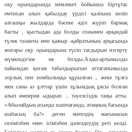
оқу орындарында мемлекет бойынша біртұтас
емтихан алып қабылдау үрдісі қалпына келіп
алғашқы жылдарда бәсеке әділ жүріп бармақ
басты
，
қыстыдан ада болды сонымен әрқандай
түлек таланты мен қажыр -қайратының арқасында
жоғары оқу орындарына түсіп тағдырын өзгерту
мүмкіндігіне ие болды.Алды-артымызды
пайымдап қоғам табалдырығын аттағанымызда
зорлық пен зомбылыққа құрылған
，
жеке тұлға
мен саны аз ұлттар үшін зұлымдық ұясы болған
алып империя ыдырап
，
тәуелсіздік таңы атты.
«Абылайдың асында шаппағанда, атаңның басында
шабасың ба?» деген мәтелдің мағынасын
сөзімізбен емес ісімізбен дәлелдеудің реті келді.