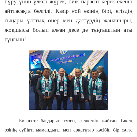
бұру үшін үлкен жүрек, биік парасат керек екенін
айтпасақта белгілі. Қазір ғой екінің бірі, егіздің
сыңары ұлттық өнер мен дәстүрдің жанашыры,
жоқшысы болып алған десе де тұңғыштың аты
тұңғыш!
Бизнесте бағдарын түзеп, желкенін жайған Тәкең
өзінің сүйікті мамандығы мен арқатұтар кәсібін бір сәтте