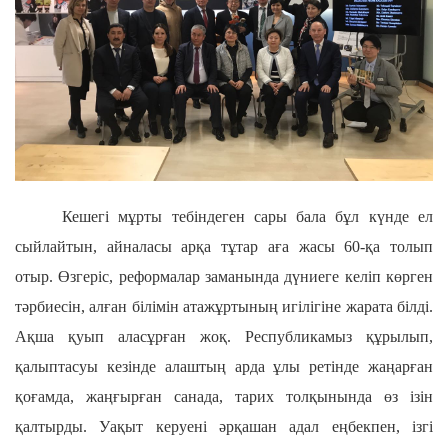
Кешегі мұрты тебіндеген сары бала бұл күнде ел
сыйлайтын, айналасы арқа тұтар аға жасы 60-қа толып
отыр. Өзгеріс, реформалар заманында дүниеге келіп көрген
тәрбиесін, алған білімін атажұртының игілігіне жарата білді.
Ақша қуып аласұрған жоқ. Республикамыз құрылып,
қалыптасуы кезінде алаштың арда ұлы ретінде жаңарған
қоғамда, жаңғырған санада, тарих толқынында өз ізін
қалтырды. Уақыт керуені әрқашан адал еңбекпен, ізгі