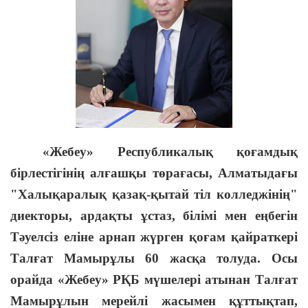
«Жебеу» Республикалық қоғамдық
бірлестігінің алғашқы төрағасы, Алматыдағы
"Халықаралық қазақ-қытай тіл колледжінің"
диекторы, ардақты ұстаз, білімі мен еңбегін
Тәуелсіз еліне арнап жүрген қоғам қайраткері
Талғат Мамырұлы 60 жасқа толуда. Осы
орайда «Жебеу» РҚБ мүшелері атынан Талғат
Мамырұлын мерейлі жасымен құттықтап,