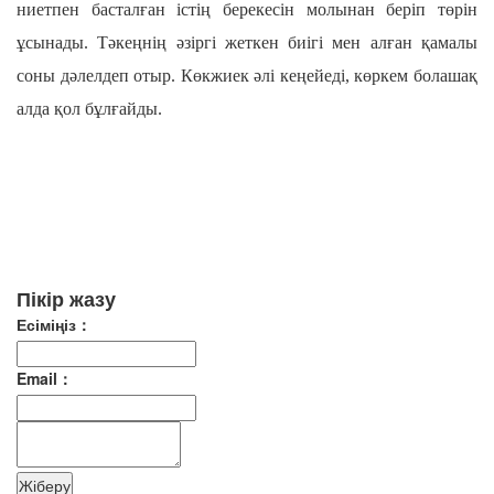
ниетпен басталған істің берекесін молынан беріп төрін
ұсынады. Тәкеңнің әзіргі жеткен биігі мен алған қамалы
соны дәлелдеп отыр. Көкжиек әлі кеңейеді, көркем болашақ
алда қол бұлғайды.
Пікір жазу
Есіміңіз：
Email：