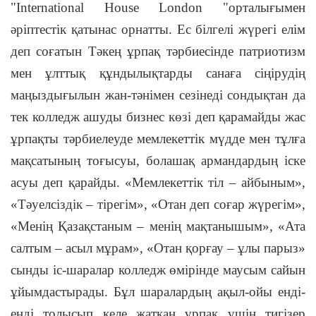
"International House London "орталығымен
әріптестік қатынас орнатты. Ес білгелі жүрегі елім
деп соғатын Тәкең ұрпақ тәрбиесінде патриотизм
мен ұлттық құндылықтарды санаға сіңірудің
маңыздығылын жан-тәнімен сезінеді сондықтан да
тек колледж ашуды бизнес көзі деп қарамайды жас
ұрпақты тәрбиелеуде мемлекеттік мүдде мен тұлға
мақсатының тоғысуы, болашақ армандардың іске
асуы деп қарайды. «Мемлекеттік тіл – айбыным»,
«Тәуелсіздік – тірегім», «Отан деп соғар жүрегім»,
«Менің Қазақстаным – менің мақтанышым», «Ата
салтым – асыл мұрам», «Отан қорғау – ұлы парыз»
сынды іс-шаралар колледж өмірінде маусым сайын
ұйымдастырады. Бұл шаралардың ақыл-ойы енді-
енді толысып келе жатқан ұрпақ үшін тигізер