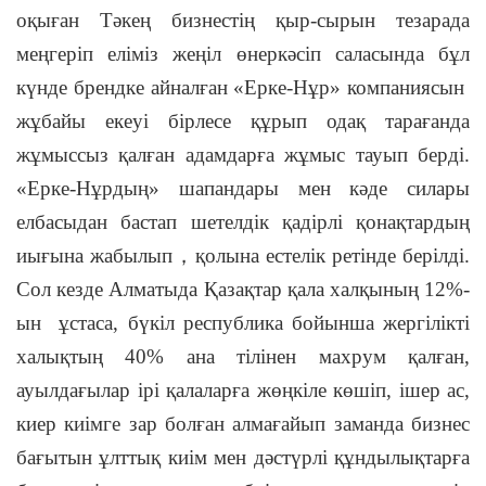
оқыған Тәкең бизнестің қыр-сырын тезарада
меңгеріп еліміз жеңіл өнеркәсіп саласында бұл
күнде брендке айналған «Ерке-Нұр» компаниясын
жұбайы екеуі бірлесе құрып одақ тарағанда
жұмыссыз қалған адамдарға жұмыс тауып берді.
«Ерке-Нұрдың» шапандары мен кәде силары
елбасыдан бастап шетелдік қадірлі қонақтардың
иығына жабылып
，
қолына естелік ретінде берілді.
Сол кезде Алматыда Қазақтар қала халқының 12%-
ын ұстаса, бүкіл республика бойынша жергілікті
халықтың 40% ана тілінен махрум қалған,
ауылдағылар ірі қалаларға жөңкіле көшіп, ішер ас,
киер киімге зар болған алмағайып заманда бизнес
бағытын ұлттық киім мен дәстүрлі құндылықтарға