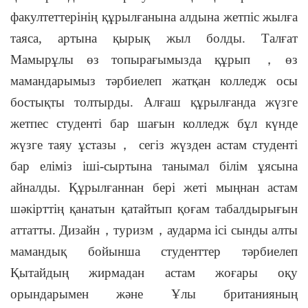
факултеттерінің құрылғанына алдына жетпіс жылға
таяса, артына қырық жыл болды. Талғат
Мамырұлы өз топырағымызда құрып
，
өз
мамандарымыз тәрбиелеп жатқан колледж осы
бостықты толтырды. Алғаш құрылғанда жүзге
жетпес студенті бар шағын колледж бұл күнде
жүзге таяу ұстазы
，
сегіз жүзден астам студенті
бар еліміз іші-сыртына танымал білім ұясына
айналды. Құрылғаннан бері жеті мыңнан астам
шәкірттің қанатын қатайтып қоғам табалдырығын
аттатты. Дизайн
，
туризм
，
аударма ісі сынды алты
мамандық бойынша студенттер тәрбиелеп
Қытайдың жирмадан астам жоғары оқу
орындарымен және Ұлы британияның