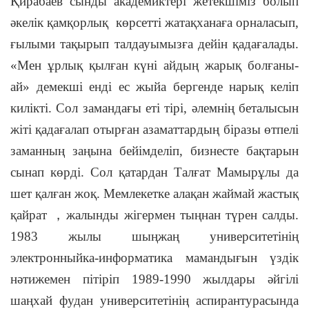
Қирабаев сынды академиктері жетекшіміз болып
әкелік қамқорлық көрсетті жатақханаға орналасып,
ғылыми тақырып талдауымызға дейін қадағалады.
«Мен ұрлық қылған күні айдың жарық болғаны-
ай» демекші енді ес жыйа бергенде нарық келіп
килікті. Сол замандағы еті тірі, әлемнің беталысын
жіті қадағалап отырған азаматтардың біразы өтпелі
заманның заңына бейімделіп, бизнесте бақтарын
сынап көрді. Сол қатардан Талғат Мамырұлы да
шет қалған жоқ. Мемлекетке алақан жаймай жастық
қайрат
，
жалынды жігермен тыңнан түрен салды.
1983 жылы шыңжаң университетінің
электронныйка-информатика мамандығын үздік
нәтижемен пітіріп 1989-1990 жылдары әйгілі
шаңхай фудан университетінің аспирантурасында