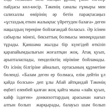
пайдасы көл-көсір. Тәкенің саналы ғұмыры мен
салихаллы өмірінің әр бетін парақтасаңыз
«ұстаздық еткен жалықпас үйретуден балаға» деген
нақылдың тереңіне бойлағандай боласыз. Әр ісінен
сабырлы мінезі, бекзаттық болмысы менмұндалап
тұрады. Қаншама жылды бір күнгідей өткізіп
қарапайымдылығын жоғалтқан жоқ. Атақ қуып,
арыпталаспады, пенделіктің иіріміне бойламады.
Өз ісінің білгіріне айналып, ортасының құрметіне
бөленді. «Балам деген ер болмаса, елім дейтін ұл
қайда болсын» деп ұлы Абай айтқандай Тәкенің
еңбегі еленбей қалған жоқ қайта мына «лайк қуып,
кайф іздеген» донкихоттардың арасынан нағыз
алтын болып жарқырады, балауыз шам болып