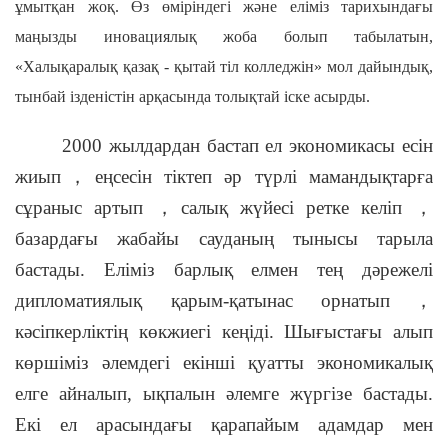
ұмытқан жоқ. Өз өміріндегі және еліміз тарихындағы
маңызды иновациялық жоба болып табылатын,
«Халықаралық қазақ - қытай тіл колледжін» мол дайындық,
тынбай ізденістін арқасында толықтай іске асырды.
2000 жылдардан бастап ел экономикасы есін
жиып
，
еңсесін тіктеп әр түрлі мамандықтарға
сұраныс артып
，
салық жүйесі ретке келіп
，
базардағы жабайы сауданың тынысы тарыла
бастады. Еліміз барлық елмен тең дәрежелі
дипломатиялық қарым-қатынас орнатып
，
кәсіпкерліктің көкжиегі кеңіді. Шығыстағы алып
көршіміз әлемдегі екінші қуатты экономикалық
елге айналып, ықпалын әлемге жүргізе бастады.
Екі ел арасындағы қарапайым адамдар мен