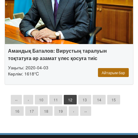
Амандық Баталов: Вирустың таралуын
тоқтатуға əр азамат үлес қосуға тиіс
Уақыты: 2020-04-03
Айтарым бар
Көрлім: 1618℃
‹‹
‹
10
11
12
13
14
15
16
17
18
19
›
››