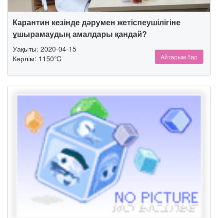
Карантин кезінде дәрумен жетіспеушілігіне
ұшырамаудың амалдары қандай?
Уақыты: 2020-04-15
Айтарым бар
Көрлім: 1150℃