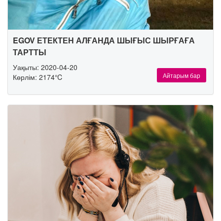
EGOV ЕТЕКТЕН АЛҒАНДА ШЫҒЫС ШЫРҒАҒА
ТАРТТЫ
Уақыты: 2020-04-20
Айтарым бар
Көрлім: 2174℃