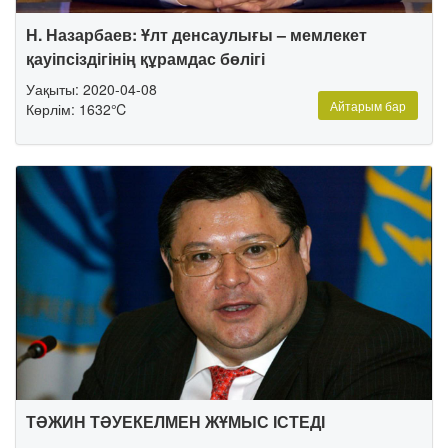
Н. Назарбаев: Ұлт денсаулығы – мемлекет
қауіпсіздігінің құрамдас бөлігі
Уақыты: 2020-04-08
Айтарым бар
Көрлім: 1632℃
ТӘЖИН ТӘУЕКЕЛМЕН ЖҰМЫС ІСТЕДІ