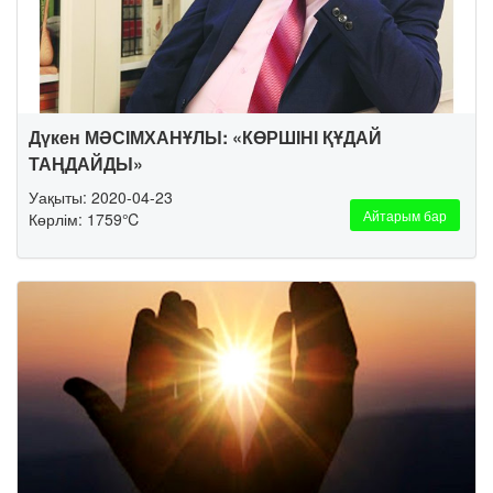
Дүкен МӘСІМХАНҰЛЫ: «КӨРШІНІ ҚҰДАЙ
ТАҢДАЙДЫ»
Уақыты: 2020-04-23
Айтарым бар
Көрлім: 1759℃