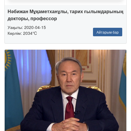
Нәбижан Мұқаметханұлы, тарих ғылымдарының
докторы, профессор
Уақыты: 2020-04-15
Айтарым бар
Көрлім: 2034℃