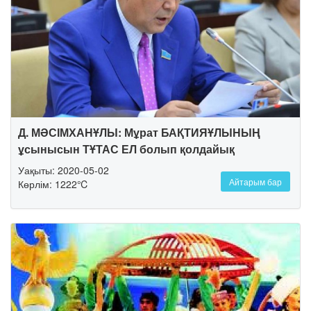
Д. МӘСІМХАНҰЛЫ: Мұрат БАҚТИЯҰЛЫНЫҢ
ұсынысын ТҰТАС ЕЛ болып қолдайық
Уақыты: 2020-05-02
Айтарым бар
Көрлім: 1222℃