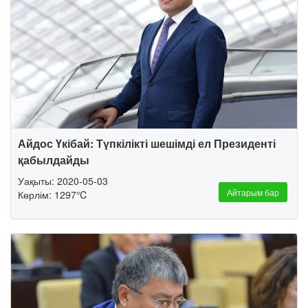
Айдос Үкібай: Түпкілікті шешімді ел Президенті
қабылдайды
Уақыты: 2020-05-03
Айтарым бар
Көрлім: 1297℃