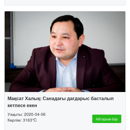
Мақсат Халық: Санадағы дағдарыс басталып
кетпесе екен
Уақыты: 2020-04-06
Айтарым бар
Көрлім: 3163℃