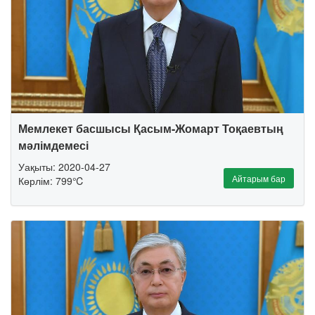
Мемлекет басшысы Қасым-Жомарт Тоқаевтың
мәлімдемесі
Уақыты: 2020-04-27
Айтарым бар
Көрлім: 799℃