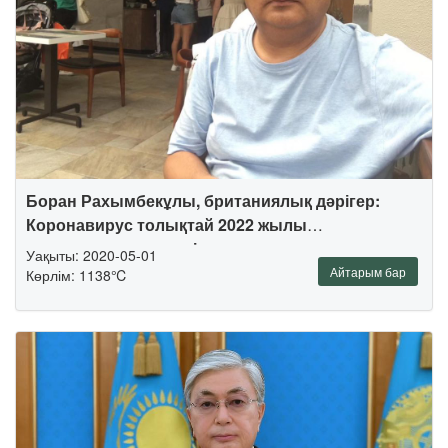
Боран Рахымбекұлы, британиялық дәрігер:
Коронавирус толықтай 2022 жылы
ауыздықталуы мүмкін
Уақыты: 2020-05-01
Айтарым бар
Көрлім: 1138℃