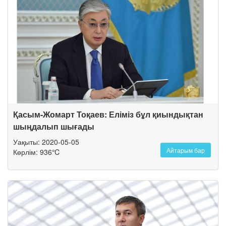
Қасым-Жомарт Тоқаев: Еліміз бұл қиындықтан
шыңдалып шығады
Уақыты: 2020-05-05
Айтарым бар
Көрлім: 936℃