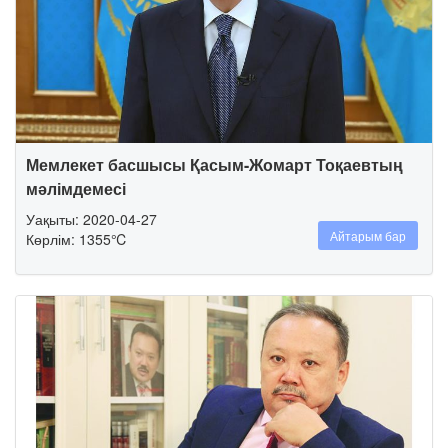
Мемлекет басшысы Қасым-Жомарт Тоқаевтың
мәлімдемесі
Уақыты: 2020-04-27
Айтарым бар
Көрлім: 1355℃