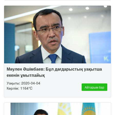
Мәулен Әшімбаев: Бұл дағдарыстың уақытша
екенін ұмытпайық
Уақыты: 2020-04-04
Айтарым бар
Көрлім: 1164℃