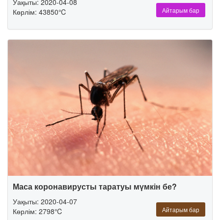
Уақыты: 2020-04-08
Айтарым бар
Көрлім: 43850℃
Маса коронавирусты таратуы мүмкін бе?
Уақыты: 2020-04-07
Айтарым бар
Көрлім: 2798℃