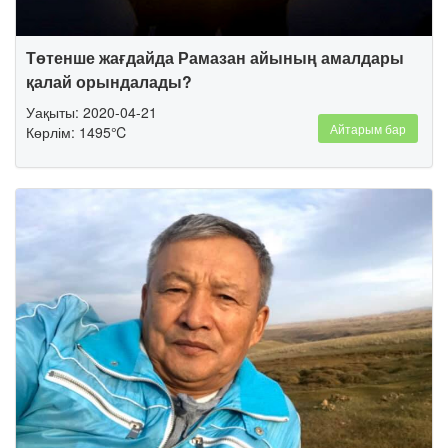
Төтенше жағдайда Рамазан айының амалдары
қалай орындалады?
Уақыты: 2020-04-21
Айтарым бар
Көрлім: 1495℃